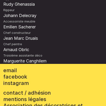
Rudy Ghenassia
Rippeur
Johann Delecray
Accessoiriste meuble
Emilien Sacherer
Chef constructeur
Jean Marc Druais
Chef peintre
Arnaud Obric
Troisième assistante déco
Marguerite Canghilem
email
facebook
instagram
contact / adhésion
mentions légales
Association des décoratrices et