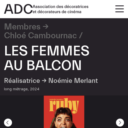
Membres
Chloé Cambournac
LES FEMMES
AU BALCON
Réalisatrice →
Noémie Merlant
long métrage
2024