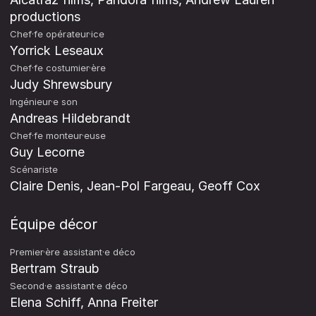
productions
Chef·fe opérateur·ice
Yorrick Leseaux
Chef·fe costumier·ère
Judy Shrewsbury
Ingénieur·e son
Andreas Hildebrandt
Chef·fe monteur·euse
Guy Lecorne
Scénariste
Claire Denis, Jean-Pol Fargeau, Geoff Cox
Équipe décor
Premier·ère assistant·e déco
Bertram Straub
Second·e assistant·e déco
Elena Schiff, Anna Freiter