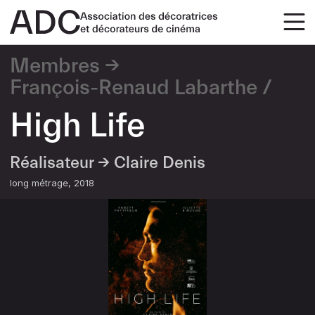
Membres
François-Renaud Labarthe
High Life
Réalisateur →
Claire Denis
long métrage
2018