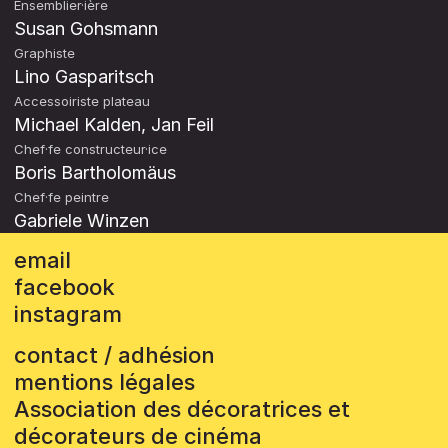
Ensemblier·ière
Susan Gohsmann
Graphiste
Lino Gasparitsch
Accessoiriste plateau
Michael Kalden, Jan Feil
Chef·fe constructeur·ice
Boris Bartholomäus
Chef·fe peintre
Gabriele Winzen
email
facebook
instagram
contact / adhésion
mentions légales
Association des décoratrices et
décorateurs de cinéma