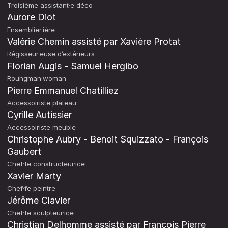
Troisième assistant·e déco
Aurore Diot
Ensemblier·ière
Valérie Chemin assisté par Xavière Protat
Régisseur·euse d’extérieurs
Florian Augis - Samuel Hergibo
Rouhgman·woman
Pierre Emmanuel Chatilliez
Accessoiriste plateau
Cyrille Autissier
Accessoiriste meuble
Christophe Aubry - Benoit Squizzato - François
Gaubert
Chef·fe constructeur·ice
Xavier Marty
Chef·fe peintre
Jérôme Clavier
Chef·fe sculpteur·ice
Christian Delhomme assisté par François Pierre