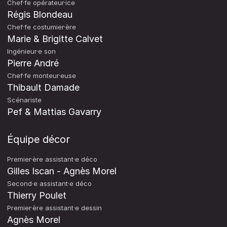
Chef·fe opérateur·ice
Régis Blondeau
Chef·fe costumier·ère
Marie & Brigitte Calvet
Ingénieur·e son
Pierre André
Chef·fe monteur·euse
Thibault Damade
Scénariste
Pef & Mattias Gavarry
Équipe décor
Premier·ère assistant·e déco
Gilles Iscan - Agnès Morel
Second·e assistant·e déco
Thierry Poulet
Premier·ère assistant·e dessin
Agnès Morel