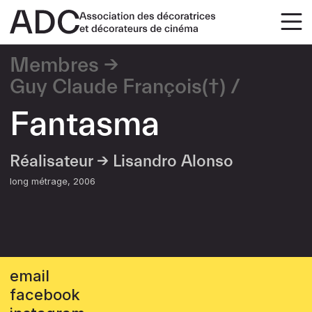
Membres
Guy Claude François(†)
Fantasma
Réalisateur →
Lisandro Alonso
long métrage
2006
email
facebook