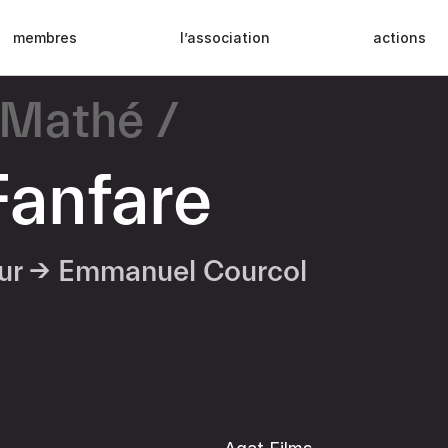
membres
l’association
actions
 Mathé
Fanfare
eur →
Emmanuel Courcol