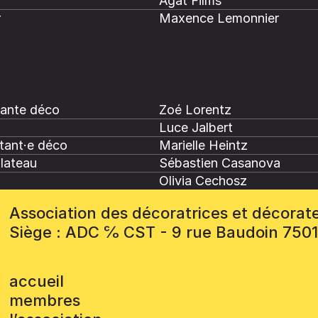
Agat Films
r
Maxence Lemonnier
tante déco
Zoé Lorentz
Luce Jalbert
tant·e déco
Marielle Heintz
plateau
Sébastien Casanova
Olivia Cechosz
Association des décoratrices et décorat
Siège : ADC ℅ CST - 9 rue Baudoin 750
accueil
membres