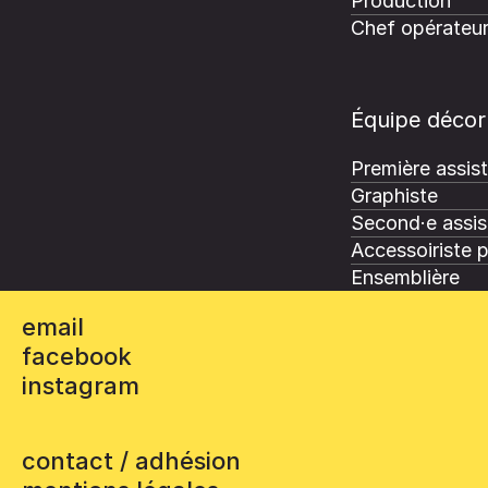
Production
Chef opérateu
Équipe décor
Première assis
Graphiste
Second·e assis
Accessoiriste 
Ensemblière
email
facebook
instagram
contact / adhésion