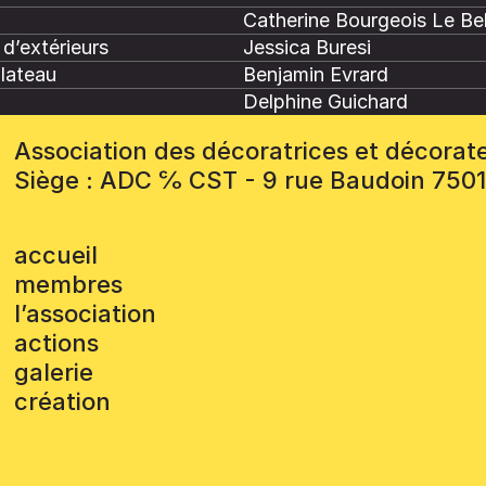
Catherine Bourgeois Le Be
d’extérieurs
Jessica Buresi
plateau
Benjamin Evrard
Delphine Guichard
Association des décoratrices et décorat
Siège : ADC ℅ CST - 9 rue Baudoin 750
accueil
membres
l’association
actions
galerie
création