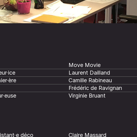
Move Movie
ur·ice
Laurent Dailland
ier·ère
Camille Rabineau
Frédéric de Ravignan
r·euse
Virginie Bruant
istant·e déco
Claire Massard