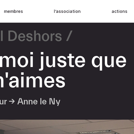
membres
l’association
actions
l Deshors
 moi juste que
m'aimes
eur →
Anne le Ny