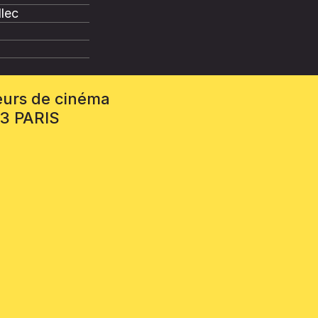
llec
eurs de cinéma
13 PARIS