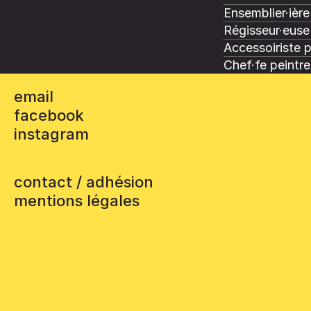
Ensemblier·ière
Régisseur·euse 
Accessoiriste 
Chef·fe peintre
email
facebook
instagram
contact / adhésion
mentions légales