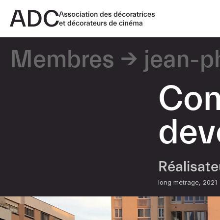
Membres
jean-p
Com
dev
Réalisat
long métrage
2021