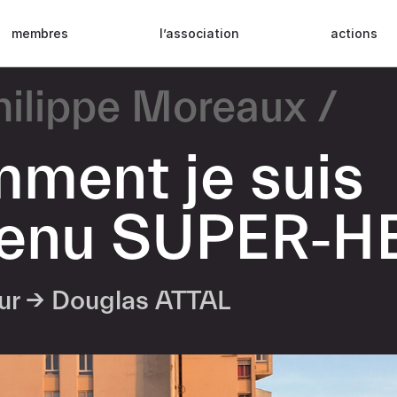
membres
l’association
actions
hilippe Moreaux
ment je suis
enu SUPER‑H
eur →
Douglas ATTAL