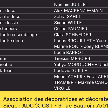
Noémie JUILLET
ant déco
Alex MACKENZIE-MAIN
tante déco
Zohra SAHLI
nt dessin
Simon WITTE
xtérieurs
Céline PAUMIER
stante ensembliage
Clara SCHNEIDER
stant·e déco
Lucas BROUILLET - Yann 
Marine FONI - Joey BLAN
Lucie BARBOT
eur
Tirésias MERCIER
meuble
Yahya MOROUCHE - Ulri
plateau
Ludovic GUILLE
Mehdi ACHIRI - Eric LAPE
TRAMIER - Maxime CAH
VIRGILE
Association des décoratrices et décorat
Siège : ADC ℅ CST - 9 rue Baudoin 750