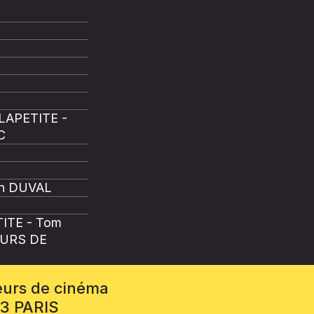
LAPETITE -
C
ch DUVAL
TITE - Tom
OURS DE
eurs de cinéma
13 PARIS