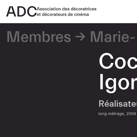
Membres
Marie-
Coc
Igo
Réalisat
long métrage
2009