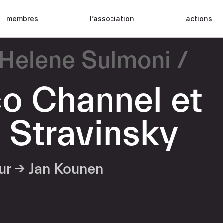
membres
l’association
actions
Helene Sulmoni
o Channel et
r Stravinsky
eur →
Jan Kounen