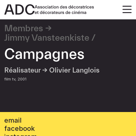
Membres
Jimmy Vansteenkiste
Campagnes
Réalisateur →
Olivier Langlois
film tv
2001
email
facebook