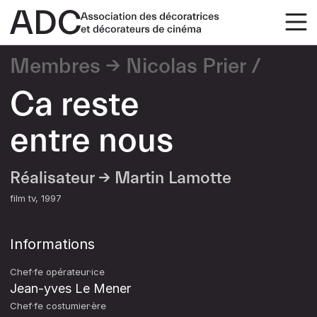
Membres
Nicolas Prier
Ca reste
entre nous
Réalisateur →
Martin Lamotte
film tv
1997
Informations
Chef·fe opérateur·ice
Jean-yves Le Mener
Chef·fe costumier·ère