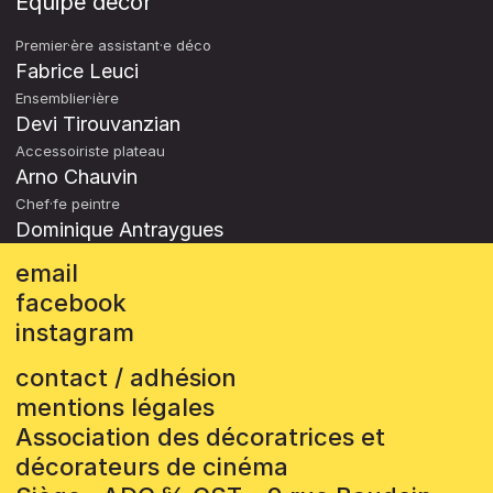
Équipe décor
Premier·ère assistant·e déco
Fabrice Leuci
Ensemblier·ière
Devi Tirouvanzian
Accessoiriste plateau
Arno Chauvin
Chef·fe peintre
Dominique Antraygues
email
facebook
instagram
contact / adhésion
mentions légales
Association des décoratrices et
décorateurs de cinéma