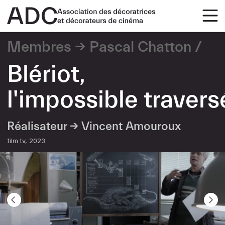
Membres
Pascal Chatton
Blériot,
l'impossible travers
Réalisateur →
Vincent Amouroux
film tv
2023