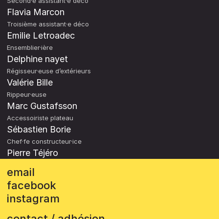
Second·e assistant·e déco
Flavia Marcon
Troisième assistant·e déco
Emilie Letroadec
Ensemblier·ière
Delphine nayet
Régisseur·euse d’extérieurs
Valérie Bille
Rippeur·euse
Marc Gustafsson
Accessoiriste plateau
Sébastien Borie
Chef·fe constructeur·ice
Pierre Téjéro
email
facebook
instagram
contact / adhésion