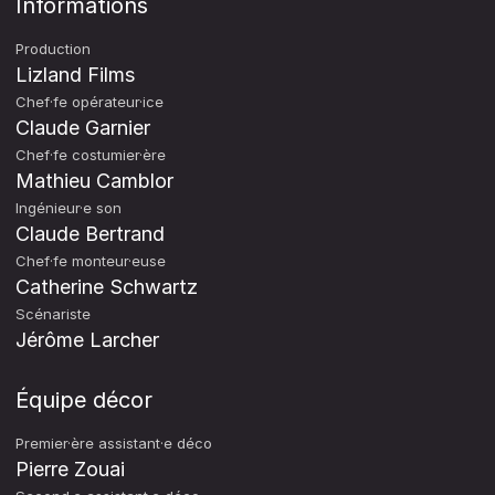
Informations
Production
Lizland Films
Chef·fe opérateur·ice
Claude Garnier
Chef·fe costumier·ère
Mathieu Camblor
Ingénieur·e son
Claude Bertrand
Chef·fe monteur·euse
Catherine Schwartz
Scénariste
Jérôme Larcher
Équipe décor
Premier·ère assistant·e déco
Pierre Zouai