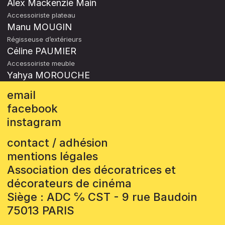
Alex Mackenzie Main
Accessoiriste plateau
Manu MOUGIN
Régisseuse d’extérieurs
Céline PAUMIER
Accessoiriste meuble
Yahya MOROUCHE
email
facebook
instagram
contact / adhésion
mentions légales
Association des décoratrices et
décorateurs de cinéma
Siège : ADC ℅ CST - 9 rue Baudoin
75013 PARIS