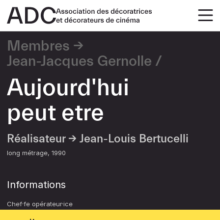
Membres
Jean-Jacques Gernolle
Aujourd'hui
peut etre
Réalisateur →
Jean-Louis Bertucelli
long métrage
1990
Informations
Chef·fe opérateur·ice