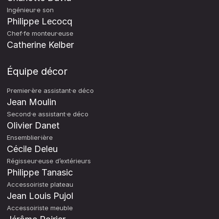
Ingénieur·e son
Philippe Lecocq
Chef·fe monteur·euse
Catherine Kelber
Équipe décor
Premier·ère assistant·e déco
Jean Moulin
Second·e assistant·e déco
Olivier Danet
Ensemblier·ière
Cécile Deleu
Régisseur·euse d’extérieurs
Philippe Tanasic
Accessoiriste plateau
Jean Louis Pujol
Accessoiriste meuble