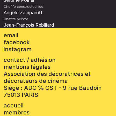
Jérôme Poirier
Chef·fe constructeur·ice
Angelo Zamparutti
Chef·fe peintre
Jean-François Rebillard
email
facebook
instagram
contact / adhésion
mentions légales
Association des décoratrices et
décorateurs de cinéma
Siège : ADC ℅ CST - 9 rue Baudoin
75013 PARIS
accueil
membres