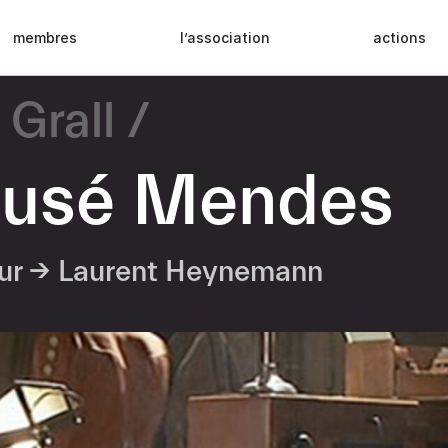
membres
l’association
actions
 Grall
usé Mendes
eur →
Laurent Heynemann