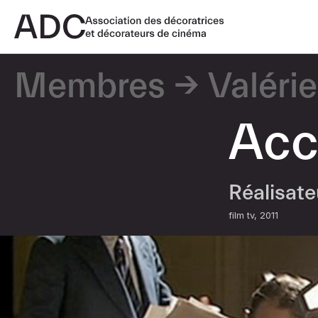
Membres
Valérie
Acc
Réalisat
film tv
2011