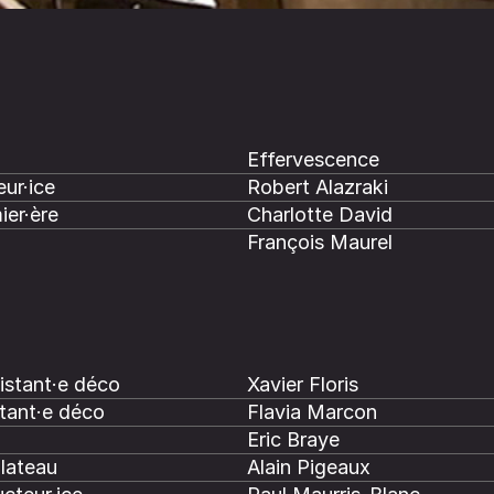
Effervescence
ur·ice
Robert Alazraki
ier·ère
Charlotte David
François Maurel
istant·e déco
Xavier Floris
tant·e déco
Flavia Marcon
Eric Braye
plateau
Alain Pigeaux