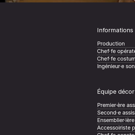
Informations
Production
Chef·fe opérate
Chef·fe costum
Ingénieur·e son
Équipe décor
Premier·ère ass
Second·e assis
Ensemblier·ière
Accessoiriste 