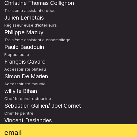
Christine Thomas Collignon
Troisième assistant·e déco
Julien Lemetais
Régisseur·euse d’extérieurs
Philippe Mazuy
Troisième assistant·e ensembliage
Paulo Baudouin
Rippeur·euse
François Cavaro
Accessoiriste plateau
Simon De Marien
Accessoiriste meuble
willy le Bihan
Chef·fe constructeur·ice
Sébastien Gallien/ Joel Cornet
Chef·fe peintre
Vincent Deslandes
email