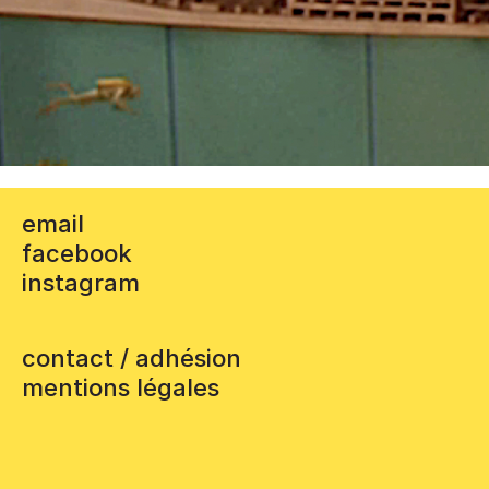
email
facebook
instagram
contact / adhésion
mentions légales