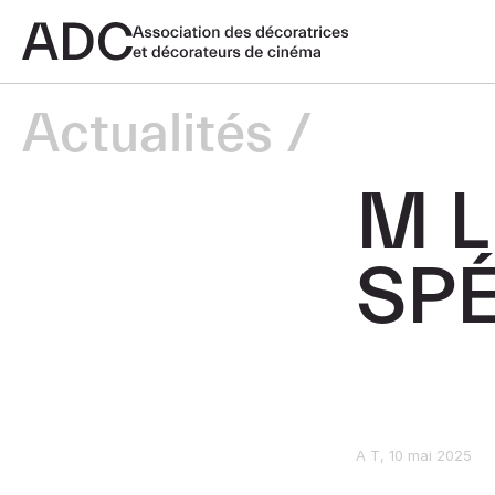
Actualités
M 
SP
A T
10 mai 2025