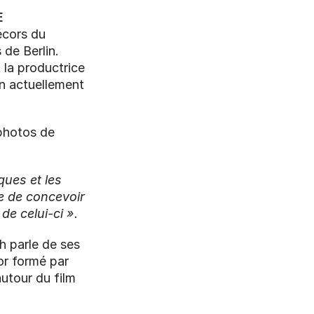
E
écors du
 de Berlin.
la productrice
on actuellement
photos de
ques et les
e de concevoir
de celui-ci ».
h parle de ses
or formé par
utour du film