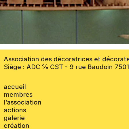
Association des décoratrices et décorat
Siège : ADC ℅ CST - 9 rue Baudoin 750
accueil
membres
l’association
actions
galerie
création