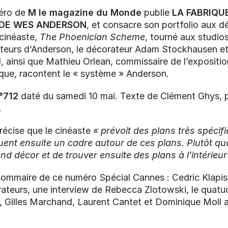
méro de
M le magazine du Monde
publie
LA FABRIQU
 DE WES ANDERSON
, et consacre son portfolio aux d
 cinéaste,
The Phoenician Scheme
, tourné aux studios
teurs d’Anderson, le décorateur Adam Stockhausen et 
, ainsi que Mathieu Orlean, commissaire de l’expositi
que, racontent le « système » Anderson.
°712
daté du samedi 10 mai. Texte de Clément Ghys, 
.
écise que le cinéaste
« prévoit des plans très spécifi
uent ensuite un cadre autour de ces plans. Plutôt qu
d décor et de trouver ensuite des plans à l’intérieur 
ommaire de ce numéro Spécial Cannes : Cedric Klapis
rateurs, une interview de Rebecca Zlotowski, le quatu
, Gilles Marchand, Laurent Cantet et Dominique Moll a