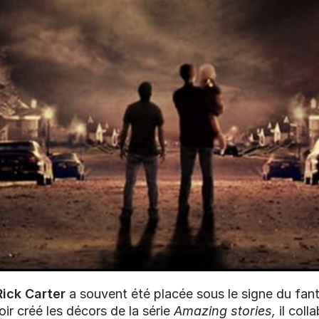
Rick Carter
a souvent été placée sous le signe du fant
oir créé les décors de la série
Amazing stories,
il coll