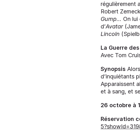
régulièrement 
Robert Zemeck
Gump…
On lui
d’
Avatar
(Jame
Lincoln
(Spielb
La Guerre de
Avec Tom Cruis
Synopsis
Alors
d’inquiétants 
Apparaissent al
et à sang, et s
26 octobre à 
Réservation c
5?showId=319