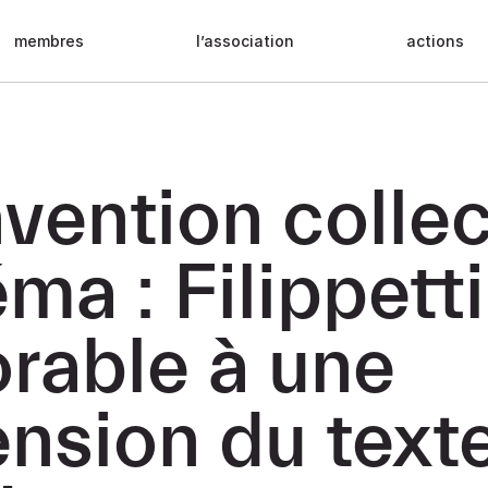
membres
l’association
actions
vention collec
ma : Filippetti
orable à une
ension du text