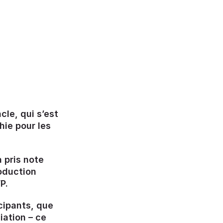
cle, qui s’est
hie pour les
 pris note
roduction
P.
icipants, que
iation – ce