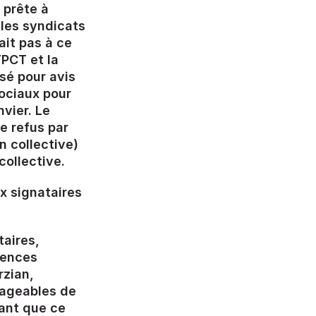
 prête à
 les syndicats
ait pas à ce
TPCT et la
osé pour avis
ociaux pour
nvier. Le
de refus par
n collective)
collective.
x signataires
taires,
uences
rzian,
mageables de
hant que ce