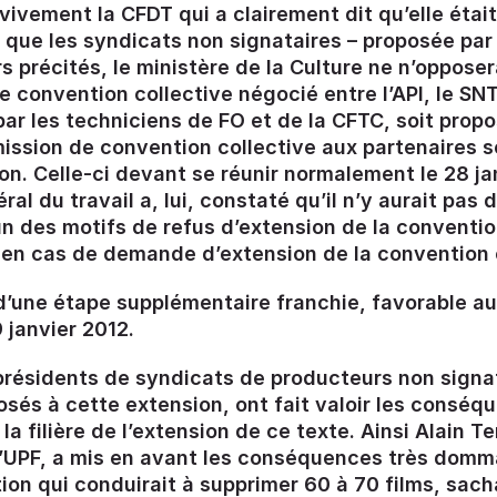
ivement la CFDT qui a clairement dit qu’elle était
i que les syndicats non signataires – proposée par
 précités, le ministère de la Culture ne n’opposer
e convention collective négocié entre l’API, le SN
 par les techniciens de FO et de la CFTC, soit prop
ssion de convention collective aux partenaires s
on. Celle-ci devant se réunir normalement le 28 ja
ral du travail a, lui, constaté qu’il n’y aurait pas 
un des motifs de refus d’extension de la conventio
e en cas de demande d’extension de la convention 
 d’une étape supplémentaire franchie, favorable au
 janvier 2012.
présidents de syndicats de producteurs non signa
sés à cette extension, ont fait valoir les conséq
la filière de l’extension de ce texte. Ainsi Alain Te
l’UPF, a mis en avant les conséquences très dom
ion qui conduirait à supprimer 60 à 70 films, sac