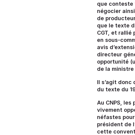
que conteste v
négocier ains
de producteurs
que le texte d
CGT, et rallié
en sous-commi
avis d’extensi
directeur géné
opportunité (
de la ministr
Il s’agit donc
du texte du 19
Au CNPS, les 
vivement oppo
néfastes pour 
président de 
cette convent