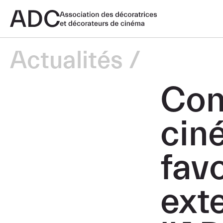
Actualités
Con
ciné
fav
ext