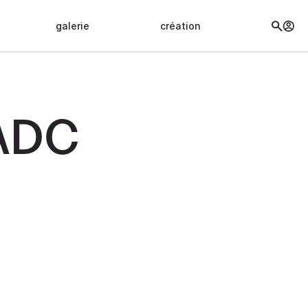
galerie
création
’ADC